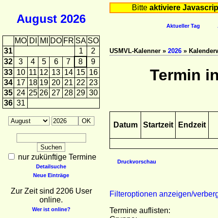
Bitte
aktiviere Javascrip
August
2026
Aktueller Tag
MO
DI
MI
DO
FR
SA
SO
31
1
2
USMVL-Kalenner »
2026
» Kalender
32
3
4
5
6
7
8
9
Termin i
33
10
11
12
13
14
15
16
34
17
18
19
20
21
22
23
35
24
25
26
27
28
29
30
36
31
Datum
Startzeit
Endzeit
nur zukünftige Termine
Druckvorschau
Detailsuche
Neue Einträge
Zur Zeit sind 2206 User
Filteroptionen anzeigen/verber
online.
Wer ist online?
Termine auflisten: