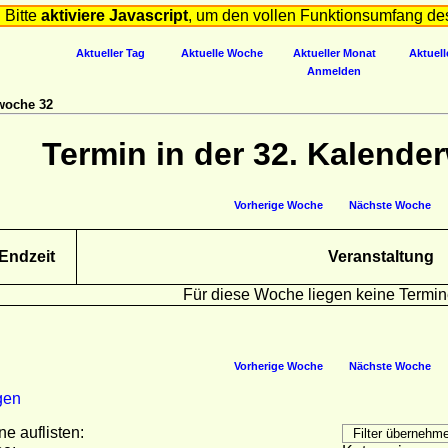
Bitte
aktiviere Javascript
, um den vollen Funktionsumfang de
Aktueller Tag
Aktuelle Woche
Aktueller Monat
Aktuell
Anmelden
woche 32
Termin in der 32. Kalende
Vorherige Woche
Nächste Woche
Endzeit
Veranstaltung
Für diese Woche liegen keine Termin
Vorherige Woche
Nächste Woche
gen
ne auflisten: