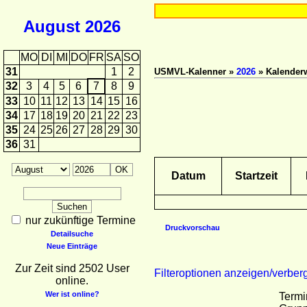
August
2026
MO
DI
MI
DO
FR
SA
SO
31
1
2
USMVL-Kalenner »
2026
» Kalender
32
3
4
5
6
7
8
9
33
10
11
12
13
14
15
16
34
17
18
19
20
21
22
23
35
24
25
26
27
28
29
30
36
31
Datum
Startzeit
nur zukünftige Termine
Druckvorschau
Detailsuche
Neue Einträge
Zur Zeit sind 2502 User
Filteroptionen anzeigen/verber
online.
Wer ist online?
Termi