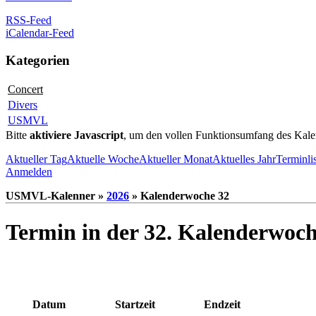
RSS-Feed
iCalendar-Feed
Kategorien
Concert
Divers
USMVL
Bitte
aktiviere Javascript
, um den vollen Funktionsumfang des Kale
Aktueller Tag
Aktuelle Woche
Aktueller Monat
Aktuelles Jahr
Terminli
Anmelden
USMVL-Kalenner »
2026
» Kalenderwoche 32
Termin in der 32. Kalenderwoc
Datum
Startzeit
Endzeit