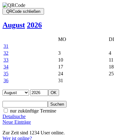
August
2026
MO
DI
31
32
3
4
33
10
11
34
17
18
35
24
25
36
31
nur zukünftige Termine
Detailsuche
Neue Einträge
Zur Zeit sind 1234 User online.
Wer ist online?