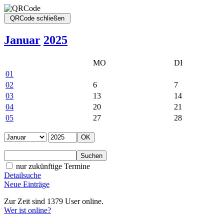
Januar
2025
MO
DI
01
02
6
7
03
13
14
04
20
21
05
27
28
nur zukünftige Termine
Detailsuche
Neue Einträge
Zur Zeit sind 1379 User online.
Wer ist online?