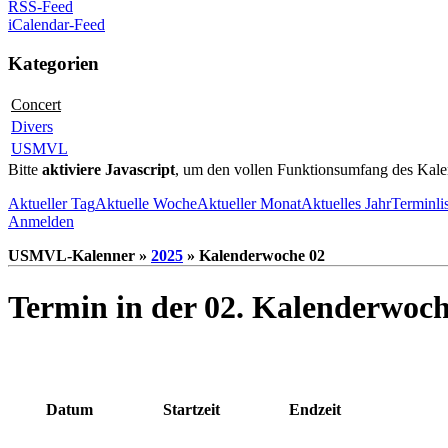
RSS-Feed
iCalendar-Feed
Kategorien
Concert
Divers
USMVL
Bitte
aktiviere Javascript
, um den vollen Funktionsumfang des Kale
Aktueller Tag
Aktuelle Woche
Aktueller Monat
Aktuelles Jahr
Terminli
Anmelden
USMVL-Kalenner »
2025
» Kalenderwoche 02
Termin in der 02. Kalenderwoc
Datum
Startzeit
Endzeit