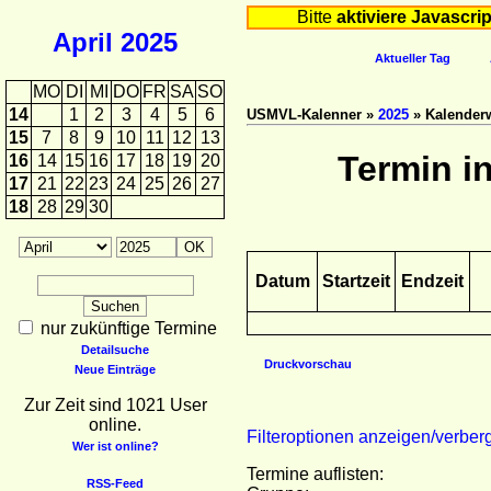
Bitte
aktiviere Javascrip
April
2025
Aktueller Tag
MO
DI
MI
DO
FR
SA
SO
14
1
2
3
4
5
6
USMVL-Kalenner »
2025
» Kalender
15
7
8
9
10
11
12
13
Termin i
16
14
15
16
17
18
19
20
17
21
22
23
24
25
26
27
18
28
29
30
Datum
Startzeit
Endzeit
nur zukünftige Termine
Detailsuche
Druckvorschau
Neue Einträge
Zur Zeit sind 1021 User
online.
Filteroptionen anzeigen/verber
Wer ist online?
Termine auflisten:
RSS-Feed