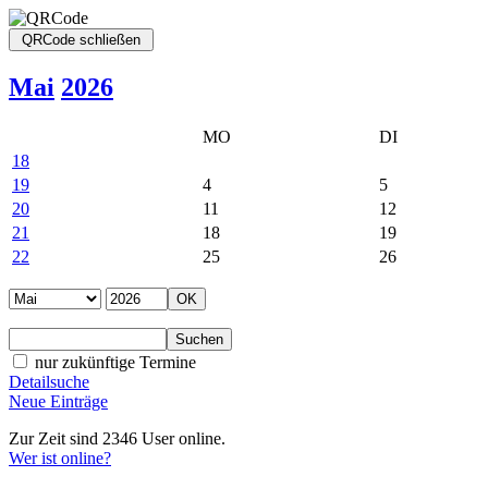
Mai
2026
MO
DI
18
19
4
5
20
11
12
21
18
19
22
25
26
nur zukünftige Termine
Detailsuche
Neue Einträge
Zur Zeit sind 2346 User online.
Wer ist online?