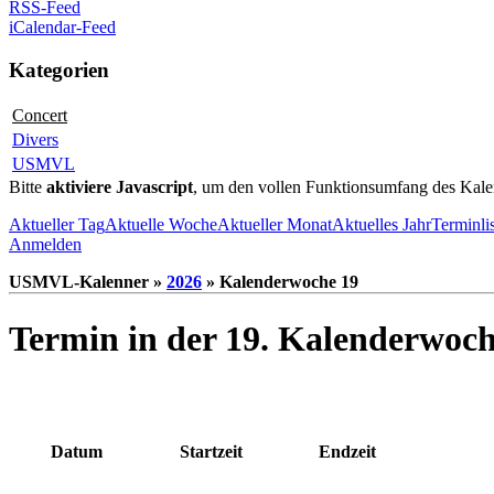
RSS-Feed
iCalendar-Feed
Kategorien
Concert
Divers
USMVL
Bitte
aktiviere Javascript
, um den vollen Funktionsumfang des Kale
Aktueller Tag
Aktuelle Woche
Aktueller Monat
Aktuelles Jahr
Terminli
Anmelden
USMVL-Kalenner »
2026
» Kalenderwoche 19
Termin in der 19. Kalenderwoc
Datum
Startzeit
Endzeit