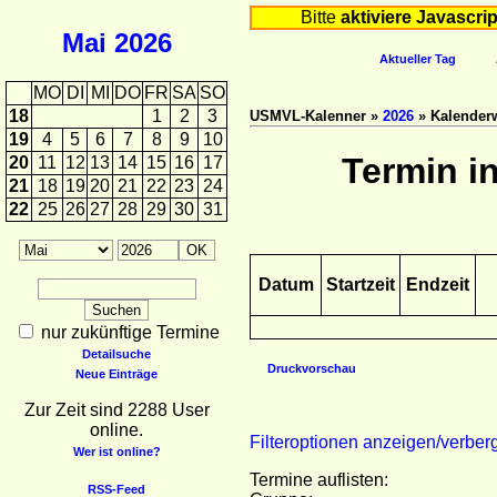
Bitte
aktiviere Javascrip
Mai
2026
Aktueller Tag
MO
DI
MI
DO
FR
SA
SO
18
1
2
3
USMVL-Kalenner »
2026
» Kalender
19
4
5
6
7
8
9
10
Termin i
20
11
12
13
14
15
16
17
21
18
19
20
21
22
23
24
22
25
26
27
28
29
30
31
Datum
Startzeit
Endzeit
nur zukünftige Termine
Detailsuche
Druckvorschau
Neue Einträge
Zur Zeit sind 2288 User
online.
Filteroptionen anzeigen/verber
Wer ist online?
Termine auflisten:
RSS-Feed