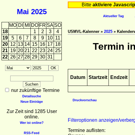
Bitte
aktiviere Javascrip
Mai
2025
Aktueller Tag
MO
DI
MI
DO
FR
SA
SO
18
1
2
3
4
USMVL-Kalenner »
2025
» Kalender
19
5
6
7
8
9
10
11
Termin i
20
12
13
14
15
16
17
18
21
19
20
21
22
23
24
25
22
26
27
28
29
30
31
Datum
Startzeit
Endzeit
nur zukünftige Termine
Detailsuche
Druckvorschau
Neue Einträge
Zur Zeit sind 1285 User
online.
Filteroptionen anzeigen/verber
Wer ist online?
Termine auflisten:
RSS-Feed