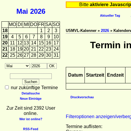
Bitte
aktiviere Javascrip
Mai
2026
Aktueller Tag
MO
DI
MI
DO
FR
SA
SO
18
1
2
3
USMVL-Kalenner »
2026
» Kalender
19
4
5
6
7
8
9
10
Termin i
20
11
12
13
14
15
16
17
21
18
19
20
21
22
23
24
22
25
26
27
28
29
30
31
Datum
Startzeit
Endzeit
nur zukünftige Termine
Detailsuche
Druckvorschau
Neue Einträge
Zur Zeit sind 2392 User
online.
Filteroptionen anzeigen/verber
Wer ist online?
Termine auflisten:
RSS-Feed