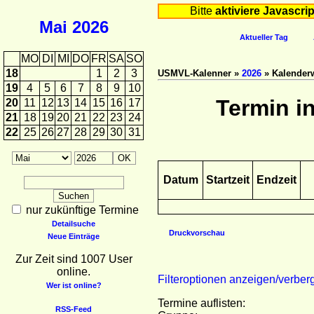
Bitte
aktiviere Javascrip
Mai
2026
Aktueller Tag
MO
DI
MI
DO
FR
SA
SO
18
1
2
3
USMVL-Kalenner »
2026
» Kalender
19
4
5
6
7
8
9
10
Termin i
20
11
12
13
14
15
16
17
21
18
19
20
21
22
23
24
22
25
26
27
28
29
30
31
Datum
Startzeit
Endzeit
nur zukünftige Termine
Detailsuche
Druckvorschau
Neue Einträge
Zur Zeit sind 1007 User
online.
Filteroptionen anzeigen/verber
Wer ist online?
Termine auflisten:
RSS-Feed