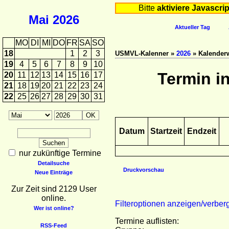
Bitte
aktiviere Javascrip
Mai
2026
Aktueller Tag
MO
DI
MI
DO
FR
SA
SO
18
1
2
3
USMVL-Kalenner »
2026
» Kalender
19
4
5
6
7
8
9
10
Termin i
20
11
12
13
14
15
16
17
21
18
19
20
21
22
23
24
22
25
26
27
28
29
30
31
Datum
Startzeit
Endzeit
nur zukünftige Termine
Detailsuche
Druckvorschau
Neue Einträge
Zur Zeit sind 2129 User
online.
Filteroptionen anzeigen/verber
Wer ist online?
Termine auflisten:
RSS-Feed