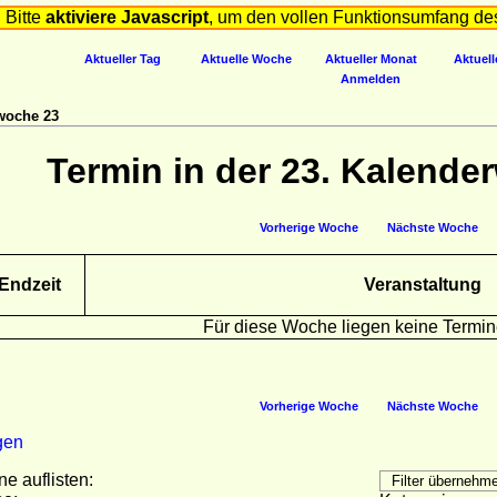
Bitte
aktiviere Javascript
, um den vollen Funktionsumfang de
Aktueller Tag
Aktuelle Woche
Aktueller Monat
Aktuell
Anmelden
woche 23
Termin in der 23. Kalende
Vorherige Woche
Nächste Woche
Endzeit
Veranstaltung
Für diese Woche liegen keine Termin
Vorherige Woche
Nächste Woche
gen
ne auflisten: