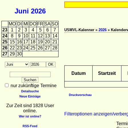
Juni
2026
MO
DI
MI
DO
FR
SA
SO
23
1
2
3
4
5
6
7
USMVL-Kalenner »
2026
» Kalender
24
8
9
10
11
12
13
14
25
15
16
17
18
19
20
21
26
22
23
24
25
26
27
28
27
29
30
Datum
Startzeit
nur zukünftige Termine
Detailsuche
Druckvorschau
Neue Einträge
Zur Zeit sind 1828 User
online.
Filteroptionen anzeigen/verber
Wer ist online?
Termi
RSS-Feed