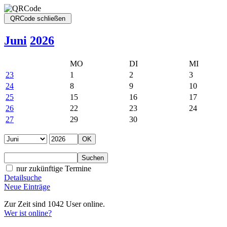
Juni
2026
MO
DI
MI
23
1
2
3
24
8
9
10
25
15
16
17
26
22
23
24
27
29
30
nur zukünftige Termine
Detailsuche
Neue Einträge
Zur Zeit sind 1042 User online.
Wer ist online?