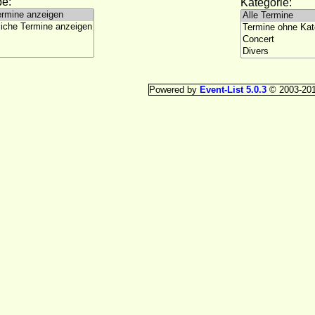
e:
Kategorie:
Powered by
Event-List 5.0.3
© 2003-20