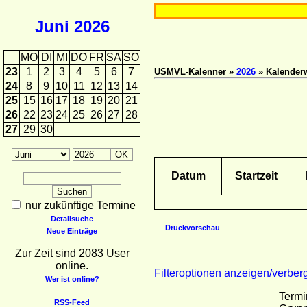
Juni
2026
MO
DI
MI
DO
FR
SA
SO
23
1
2
3
4
5
6
7
USMVL-Kalenner »
2026
» Kalender
24
8
9
10
11
12
13
14
25
15
16
17
18
19
20
21
26
22
23
24
25
26
27
28
27
29
30
Datum
Startzeit
nur zukünftige Termine
Detailsuche
Druckvorschau
Neue Einträge
Zur Zeit sind 2083 User
online.
Filteroptionen anzeigen/verber
Wer ist online?
Termi
RSS-Feed