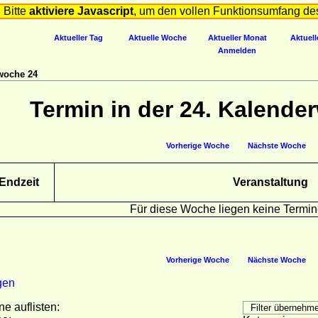
Bitte
aktiviere Javascript
, um den vollen Funktionsumfang de
Aktueller Tag
Aktuelle Woche
Aktueller Monat
Aktuell
Anmelden
woche 24
Termin in der 24. Kalende
Vorherige Woche
Nächste Woche
Endzeit
Veranstaltung
Für diese Woche liegen keine Termin
Vorherige Woche
Nächste Woche
gen
ne auflisten: