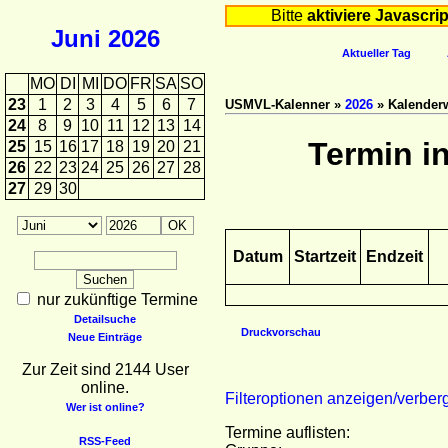
Bitte
aktiviere Javascrip
Juni
2026
Aktueller Tag
MO
DI
MI
DO
FR
SA
SO
23
1
2
3
4
5
6
7
USMVL-Kalenner »
2026
» Kalender
24
8
9
10
11
12
13
14
Termin i
25
15
16
17
18
19
20
21
26
22
23
24
25
26
27
28
27
29
30
Datum
Startzeit
Endzeit
nur zukünftige Termine
Detailsuche
Druckvorschau
Neue Einträge
Zur Zeit sind 2144 User
online.
Filteroptionen anzeigen/verber
Wer ist online?
Termine auflisten:
RSS-Feed