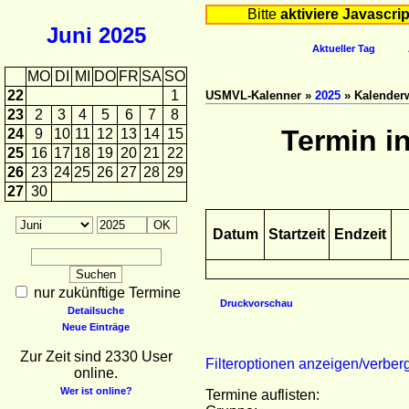
Bitte
aktiviere Javascrip
Juni
2025
Aktueller Tag
MO
DI
MI
DO
FR
SA
SO
22
1
USMVL-Kalenner »
2025
» Kalender
23
2
3
4
5
6
7
8
Termin i
24
9
10
11
12
13
14
15
25
16
17
18
19
20
21
22
26
23
24
25
26
27
28
29
27
30
Datum
Startzeit
Endzeit
nur zukünftige Termine
Druckvorschau
Detailsuche
Neue Einträge
Zur Zeit sind 2330 User
Filteroptionen anzeigen/verber
online.
Wer ist online?
Termine auflisten: