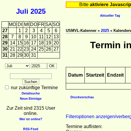
Bitte
aktiviere Javascrip
Juli
2025
Aktueller Tag
MO
DI
MI
DO
FR
SA
SO
27
1
2
3
4
5
6
USMVL-Kalenner »
2025
» Kalender
28
7
8
9
10
11
12
13
Termin i
29
14
15
16
17
18
19
20
30
21
22
23
24
25
26
27
31
28
29
30
31
Datum
Startzeit
Endzeit
nur zukünftige Termine
Detailsuche
Druckvorschau
Neue Einträge
Zur Zeit sind 2315 User
online.
Filteroptionen anzeigen/verber
Wer ist online?
Termine auflisten:
RSS-Feed