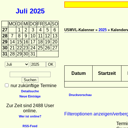
Juli
2025
MO
DI
MI
DO
FR
SA
SO
27
1
2
3
4
5
6
USMVL-Kalenner »
2025
» Kalender
28
7
8
9
10
11
12
13
29
14
15
16
17
18
19
20
30
21
22
23
24
25
26
27
31
28
29
30
31
Datum
Startzeit
nur zukünftige Termine
Detailsuche
Druckvorschau
Neue Einträge
Zur Zeit sind 2488 User
online.
Filteroptionen anzeigen/verber
Wer ist online?
Termi
RSS-Feed