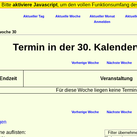
Bitte
aktiviere Javascript
, um den vollen Funktionsumfang de
Aktueller Tag
Aktuelle Woche
Aktueller Monat
Aktuell
Anmelden
woche 30
Termin in der 30. Kalende
Vorherige Woche
Nächste Woche
Endzeit
Veranstaltung
Für diese Woche liegen keine Termin
Vorherige Woche
Nächste Woche
gen
ne auflisten: