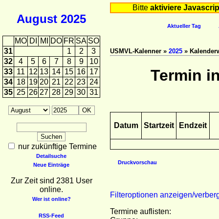
Bitte
aktiviere Javascrip
August
2025
Aktueller Tag
MO
DI
MI
DO
FR
SA
SO
31
1
2
3
USMVL-Kalenner »
2025
» Kalender
32
4
5
6
7
8
9
10
Termin i
33
11
12
13
14
15
16
17
34
18
19
20
21
22
23
24
35
25
26
27
28
29
30
31
Datum
Startzeit
Endzeit
nur zukünftige Termine
Detailsuche
Druckvorschau
Neue Einträge
Zur Zeit sind 2381 User
online.
Filteroptionen anzeigen/verber
Wer ist online?
Termine auflisten:
RSS-Feed