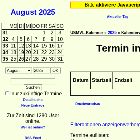
Bitte
aktiviere Javascrip
August
2025
Aktueller Tag
MO
DI
MI
DO
FR
SA
SO
31
1
2
3
USMVL-Kalenner »
2025
» Kalender
32
4
5
6
7
8
9
10
Termin i
33
11
12
13
14
15
16
17
34
18
19
20
21
22
23
24
35
25
26
27
28
29
30
31
Datum
Startzeit
Endzeit
nur zukünftige Termine
Detailsuche
Druckvorschau
Neue Einträge
Zur Zeit sind 1280 User
online.
Filteroptionen anzeigen/verber
Wer ist online?
Termine auflisten:
RSS-Feed