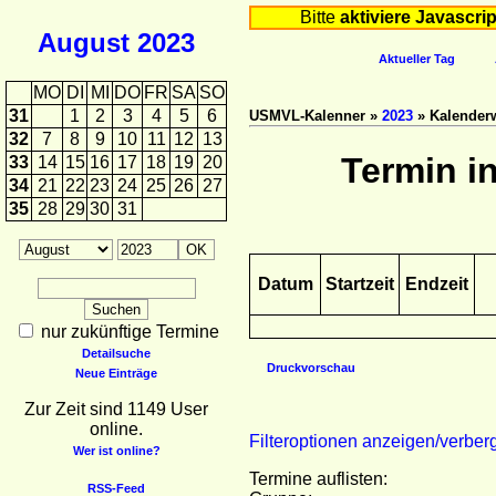
Bitte
aktiviere Javascrip
August
2023
Aktueller Tag
MO
DI
MI
DO
FR
SA
SO
31
1
2
3
4
5
6
USMVL-Kalenner »
2023
» Kalender
32
7
8
9
10
11
12
13
Termin i
33
14
15
16
17
18
19
20
34
21
22
23
24
25
26
27
35
28
29
30
31
Datum
Startzeit
Endzeit
nur zukünftige Termine
Detailsuche
Druckvorschau
Neue Einträge
Zur Zeit sind 1149 User
online.
Filteroptionen anzeigen/verber
Wer ist online?
Termine auflisten:
RSS-Feed