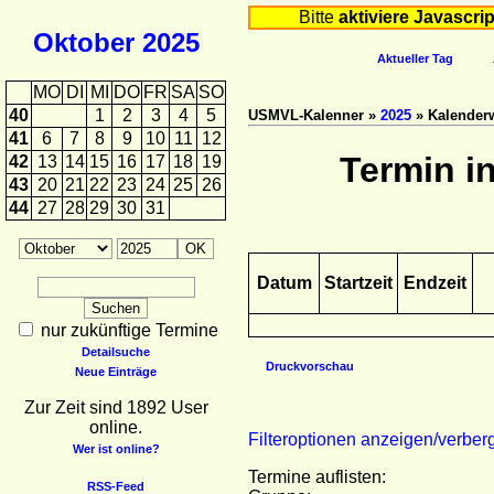
Bitte
aktiviere Javascrip
Oktober
2025
Aktueller Tag
MO
DI
MI
DO
FR
SA
SO
40
1
2
3
4
5
USMVL-Kalenner »
2025
» Kalender
41
6
7
8
9
10
11
12
Termin i
42
13
14
15
16
17
18
19
43
20
21
22
23
24
25
26
44
27
28
29
30
31
Datum
Startzeit
Endzeit
nur zukünftige Termine
Detailsuche
Druckvorschau
Neue Einträge
Zur Zeit sind 1892 User
online.
Filteroptionen anzeigen/verber
Wer ist online?
Termine auflisten:
RSS-Feed