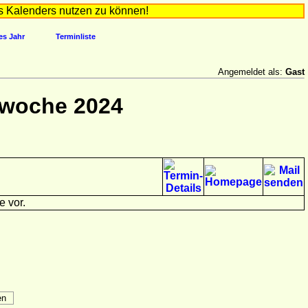
s Kalenders nutzen zu können!
es Jahr
Terminliste
Angemeldet als:
Gast
rwoche 2024
e vor.