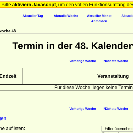
Bitte
aktiviere Javascript
, um den vollen Funktionsumfang de
Aktueller Tag
Aktuelle Woche
Aktueller Monat
Aktuell
Anmelden
woche 48
Termin in der 48. Kalende
Vorherige Woche
Nächste Woche
Endzeit
Veranstaltung
Für diese Woche liegen keine Termin
Vorherige Woche
Nächste Woche
gen
ne auflisten: