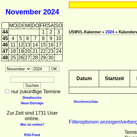
November
2024
MO
DI
MI
DO
FR
SA
SO
44
1
2
3
USMVL-Kalenner »
2024
» Kalender
45
4
5
6
7
8
9
10
46
11
12
13
14
15
16
17
47
18
19
20
21
22
23
24
48
25
26
27
28
29
30
Datum
Startzeit
nur zukünftige Termine
Detailsuche
Druckvorschau
Neue Einträge
Zur Zeit sind 1731 User
online.
Filteroptionen anzeigen/verber
Wer ist online?
Termi
RSS-Feed