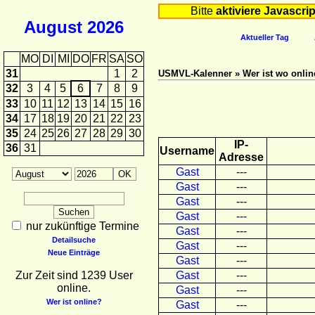
Bitte
aktiviere Javascrip
August
2026
Aktueller Tag
MO
DI
MI
DO
FR
SA
SO
31
1
2
USMVL-Kalenner » Wer ist wo onlin
32
3
4
5
6
7
8
9
33
10
11
12
13
14
15
16
34
17
18
19
20
21
22
23
35
24
25
26
27
28
29
30
IP-
36
31
Username
Adresse
Gast
---
Gast
---
Gast
---
Gast
---
nur zukünftige Termine
Gast
---
Detailsuche
Gast
---
Neue Einträge
Gast
---
Zur Zeit sind 1239 User
Gast
---
online.
Gast
---
Wer ist online?
Gast
---