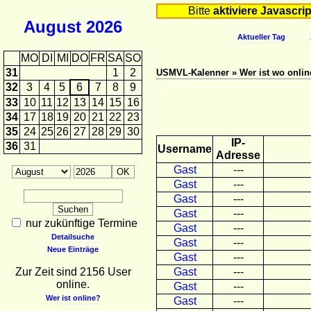
Bitte
aktiviere Javascrip
August
2026
Aktueller Tag
MO
DI
MI
DO
FR
SA
SO
31
1
2
USMVL-Kalenner » Wer ist wo onlin
32
3
4
5
6
7
8
9
33
10
11
12
13
14
15
16
34
17
18
19
20
21
22
23
35
24
25
26
27
28
29
30
IP-
36
31
Username
Adresse
Gast
---
Gast
---
Gast
---
Gast
---
nur zukünftige Termine
Gast
---
Detailsuche
Gast
---
Neue Einträge
Gast
---
Zur Zeit sind 2156 User
Gast
---
online.
Gast
---
Wer ist online?
Gast
---