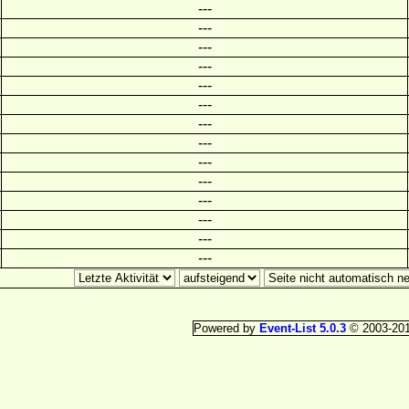
---
---
---
---
---
---
---
---
---
---
---
---
---
---
Powered by
Event-List 5.0.3
© 2003-20