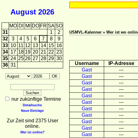
August
2026
MO
DI
MI
DO
FR
SA
SO
31
1
2
USMVL-Kalenner » Wer ist wo onlin
32
3
4
5
6
7
8
9
33
10
11
12
13
14
15
16
34
17
18
19
20
21
22
23
35
24
25
26
27
28
29
30
Username
IP-Adresse
36
31
Gast
---
Gast
---
Gast
---
Gast
---
Gast
---
nur zukünftige Termine
Gast
---
Detailsuche
Gast
---
Neue Einträge
Gast
---
Zur Zeit sind 2375 User
Gast
---
online.
Gast
---
Wer ist online?
Gast
---