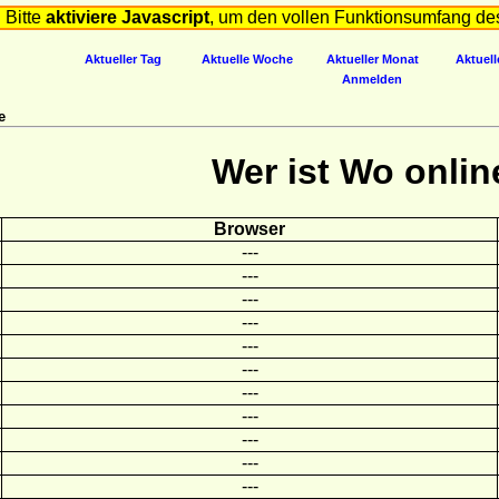
Bitte
aktiviere Javascript
, um den vollen Funktionsumfang de
Aktueller Tag
Aktuelle Woche
Aktueller Monat
Aktuell
Anmelden
e
Wer ist Wo onlin
Browser
---
---
---
---
---
---
---
---
---
---
---