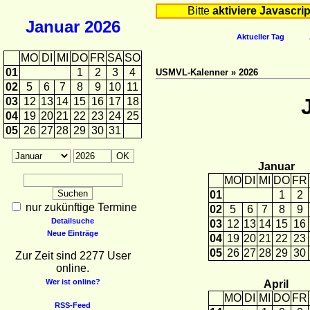
Bitte
aktiviere Javascrip
Januar
2026
Aktueller Tag
MO
DI
MI
DO
FR
SA
SO
01
1
2
3
4
USMVL-Kalenner » 2026
02
5
6
7
8
9
10
11
03
12
13
14
15
16
17
18
04
19
20
21
22
23
24
25
05
26
27
28
29
30
31
Januar
MO
DI
MI
DO
FR
01
1
2
nur zukünftige Termine
02
5
6
7
8
9
Detailsuche
03
12
13
14
15
16
Neue Einträge
04
19
20
21
22
23
05
26
27
28
29
30
Zur Zeit sind 2277 User
online.
Wer ist online?
April
MO
DI
MI
DO
FR
RSS-Feed