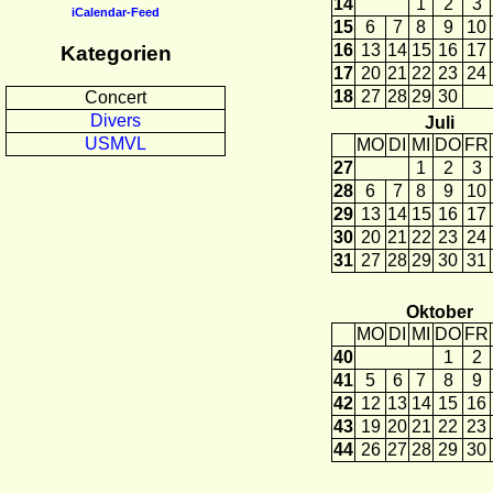
14
1
2
3
iCalendar-Feed
15
6
7
8
9
10
16
13
14
15
16
17
Kategorien
17
20
21
22
23
24
18
27
28
29
30
Concert
Divers
Juli
USMVL
MO
DI
MI
DO
FR
27
1
2
3
28
6
7
8
9
10
29
13
14
15
16
17
30
20
21
22
23
24
31
27
28
29
30
31
Oktober
MO
DI
MI
DO
FR
40
1
2
41
5
6
7
8
9
42
12
13
14
15
16
43
19
20
21
22
23
44
26
27
28
29
30