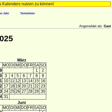
s Kalenders nutzen zu können!
es Jahr
Terminliste
Angemeldet als:
Gast
2025
März
MO
DI
MI
DO
FR
SA
SO
9
1
2
0
3
4
5
6
7
8
9
1
10
11
12
13
14
15
16
2
17
18
19
20
21
22
23
3
24
25
26
27
28
29
30
4
31
Juni
MO
DI
MI
DO
FR
SA
SO