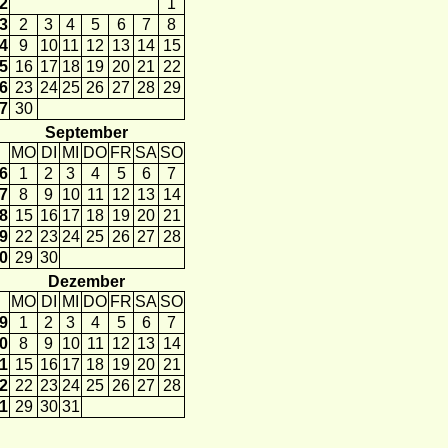
2
1
3
2
3
4
5
6
7
8
4
9
10
11
12
13
14
15
5
16
17
18
19
20
21
22
6
23
24
25
26
27
28
29
7
30
September
MO
DI
MI
DO
FR
SA
SO
6
1
2
3
4
5
6
7
7
8
9
10
11
12
13
14
8
15
16
17
18
19
20
21
9
22
23
24
25
26
27
28
0
29
30
Dezember
MO
DI
MI
DO
FR
SA
SO
9
1
2
3
4
5
6
7
0
8
9
10
11
12
13
14
1
15
16
17
18
19
20
21
2
22
23
24
25
26
27
28
1
29
30
31