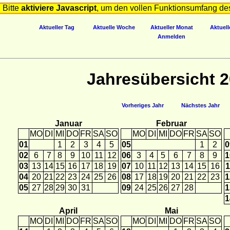
Bitte
aktiviere Javascript
, um den vollen Funktionsumfang de
Aktueller Tag
Aktuelle Woche
Aktueller Monat
Aktuell
Anmelden
Jahresübersicht 
Vorheriges Jahr
Nächstes Jahr
Januar
Februar
MO
DI
MI
DO
FR
SA
SO
MO
DI
MI
DO
FR
SA
SO
01
1
2
3
4
5
05
1
2
0
02
6
7
8
9
10
11
12
06
3
4
5
6
7
8
9
1
03
13
14
15
16
17
18
19
07
10
11
12
13
14
15
16
1
04
20
21
22
23
24
25
26
08
17
18
19
20
21
22
23
1
05
27
28
29
30
31
09
24
25
26
27
28
1
1
April
Mai
MO
DI
MI
DO
FR
SA
SO
MO
DI
MI
DO
FR
SA
SO