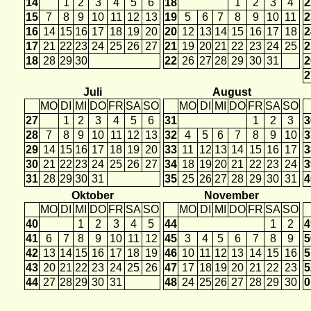
14
1
2
3
4
5
6
18
1
2
3
4
2
15
7
8
9
10
11
12
13
19
5
6
7
8
9
10
11
2
16
14
15
16
17
18
19
20
20
12
13
14
15
16
17
18
2
17
21
22
23
24
25
26
27
21
19
20
21
22
23
24
25
2
18
28
29
30
22
26
27
28
29
30
31
2
2
Juli
August
MO
DI
MI
DO
FR
SA
SO
MO
DI
MI
DO
FR
SA
SO
27
1
2
3
4
5
6
31
1
2
3
3
28
7
8
9
10
11
12
13
32
4
5
6
7
8
9
10
3
29
14
15
16
17
18
19
20
33
11
12
13
14
15
16
17
3
30
21
22
23
24
25
26
27
34
18
19
20
21
22
23
24
3
31
28
29
30
31
35
25
26
27
28
29
30
31
4
Oktober
November
MO
DI
MI
DO
FR
SA
SO
MO
DI
MI
DO
FR
SA
SO
40
1
2
3
4
5
44
1
2
4
41
6
7
8
9
10
11
12
45
3
4
5
6
7
8
9
5
42
13
14
15
16
17
18
19
46
10
11
12
13
14
15
16
5
43
20
21
22
23
24
25
26
47
17
18
19
20
21
22
23
5
44
27
28
29
30
31
48
24
25
26
27
28
29
30
0