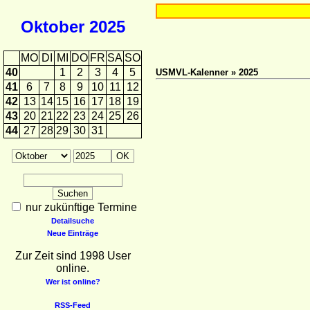
Oktober
2025
MO
DI
MI
DO
FR
SA
SO
40
1
2
3
4
5
USMVL-Kalenner » 2025
41
6
7
8
9
10
11
12
42
13
14
15
16
17
18
19
43
20
21
22
23
24
25
26
44
27
28
29
30
31
nur zukünftige Termine
Detailsuche
Neue Einträge
Zur Zeit sind 1998 User
online.
Wer ist online?
RSS-Feed