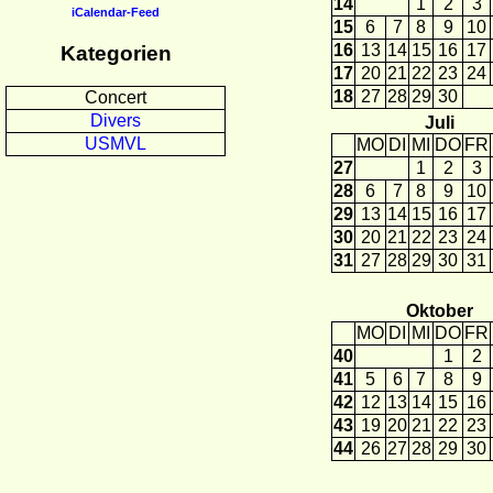
14
1
2
3
iCalendar-Feed
15
6
7
8
9
10
16
13
14
15
16
17
Kategorien
17
20
21
22
23
24
18
27
28
29
30
Concert
Divers
Juli
USMVL
MO
DI
MI
DO
FR
27
1
2
3
28
6
7
8
9
10
29
13
14
15
16
17
30
20
21
22
23
24
31
27
28
29
30
31
Oktober
MO
DI
MI
DO
FR
40
1
2
41
5
6
7
8
9
42
12
13
14
15
16
43
19
20
21
22
23
44
26
27
28
29
30