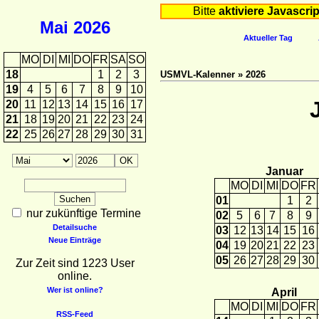
Bitte
aktiviere Javascrip
Mai
2026
Aktueller Tag
MO
DI
MI
DO
FR
SA
SO
18
1
2
3
USMVL-Kalenner » 2026
19
4
5
6
7
8
9
10
20
11
12
13
14
15
16
17
21
18
19
20
21
22
23
24
22
25
26
27
28
29
30
31
Januar
MO
DI
MI
DO
FR
01
1
2
nur zukünftige Termine
02
5
6
7
8
9
Detailsuche
03
12
13
14
15
16
Neue Einträge
04
19
20
21
22
23
05
26
27
28
29
30
Zur Zeit sind 1223 User
online.
Wer ist online?
April
MO
DI
MI
DO
FR
RSS-Feed