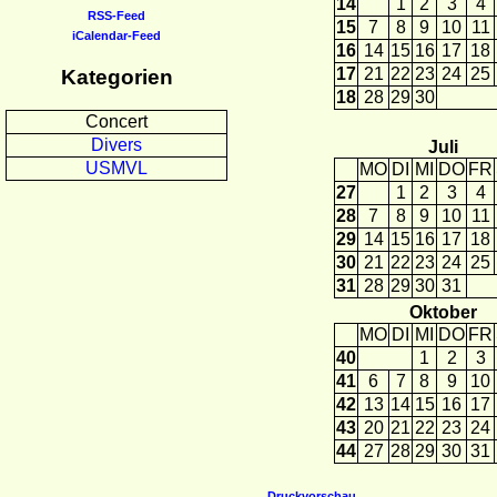
14
1
2
3
4
RSS-Feed
15
7
8
9
10
11
iCalendar-Feed
16
14
15
16
17
18
17
21
22
23
24
25
Kategorien
18
28
29
30
Concert
Divers
Juli
USMVL
MO
DI
MI
DO
FR
27
1
2
3
4
28
7
8
9
10
11
29
14
15
16
17
18
30
21
22
23
24
25
31
28
29
30
31
Oktober
MO
DI
MI
DO
FR
40
1
2
3
41
6
7
8
9
10
42
13
14
15
16
17
43
20
21
22
23
24
44
27
28
29
30
31
Druckvorschau