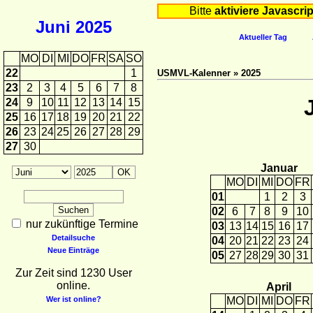
Bitte
aktiviere Javascrip
Juni
2025
Aktueller Tag
MO
DI
MI
DO
FR
SA
SO
22
1
USMVL-Kalenner » 2025
23
2
3
4
5
6
7
8
24
9
10
11
12
13
14
15
25
16
17
18
19
20
21
22
26
23
24
25
26
27
28
29
27
30
Januar
MO
DI
MI
DO
FR
01
1
2
3
02
6
7
8
9
10
nur zukünftige Termine
03
13
14
15
16
17
Detailsuche
04
20
21
22
23
24
Neue Einträge
05
27
28
29
30
31
Zur Zeit sind 1230 User
online.
April
Wer ist online?
MO
DI
MI
DO
FR