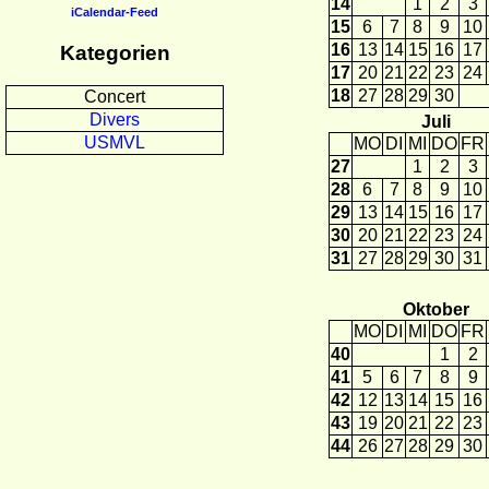
14
1
2
3
iCalendar-Feed
15
6
7
8
9
10
16
13
14
15
16
17
Kategorien
17
20
21
22
23
24
18
27
28
29
30
Concert
Divers
Juli
USMVL
MO
DI
MI
DO
FR
27
1
2
3
28
6
7
8
9
10
29
13
14
15
16
17
30
20
21
22
23
24
31
27
28
29
30
31
Oktober
MO
DI
MI
DO
FR
40
1
2
41
5
6
7
8
9
42
12
13
14
15
16
43
19
20
21
22
23
44
26
27
28
29
30