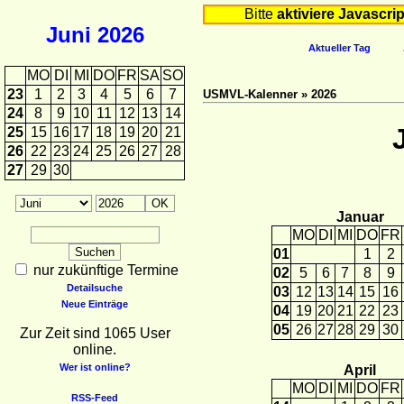
Bitte
aktiviere Javascrip
Juni
2026
Aktueller Tag
MO
DI
MI
DO
FR
SA
SO
23
1
2
3
4
5
6
7
USMVL-Kalenner » 2026
24
8
9
10
11
12
13
14
25
15
16
17
18
19
20
21
26
22
23
24
25
26
27
28
27
29
30
Januar
MO
DI
MI
DO
FR
01
1
2
nur zukünftige Termine
02
5
6
7
8
9
Detailsuche
03
12
13
14
15
16
Neue Einträge
04
19
20
21
22
23
05
26
27
28
29
30
Zur Zeit sind 1065 User
online.
Wer ist online?
April
MO
DI
MI
DO
FR
RSS-Feed