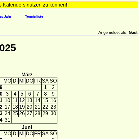
s Kalenders nutzen zu können!
es Jahr
Terminliste
Angemeldet als:
Gast
2025
März
MO
DI
MI
DO
FR
SA
SO
9
1
2
0
3
4
5
6
7
8
9
1
10
11
12
13
14
15
16
2
17
18
19
20
21
22
23
3
24
25
26
27
28
29
30
4
31
Juni
MO
DI
MI
DO
FR
SA
SO