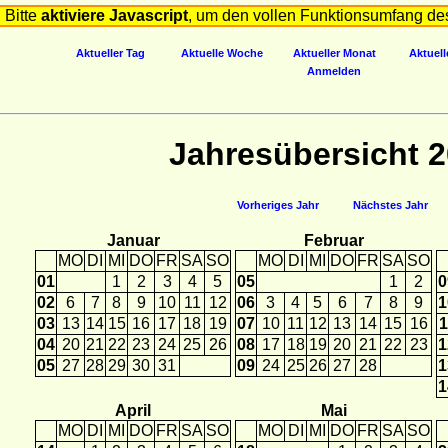
Bitte
aktiviere Javascript
, um den vollen Funktionsumfang de
Aktueller Tag
Aktuelle Woche
Aktueller Monat
Aktuell
Anmelden
Jahresübersicht 
Vorheriges Jahr
Nächstes Jahr
Januar
Februar
MO
DI
MI
DO
FR
SA
SO
MO
DI
MI
DO
FR
SA
SO
01
1
2
3
4
5
05
1
2
0
02
6
7
8
9
10
11
12
06
3
4
5
6
7
8
9
1
03
13
14
15
16
17
18
19
07
10
11
12
13
14
15
16
1
04
20
21
22
23
24
25
26
08
17
18
19
20
21
22
23
1
05
27
28
29
30
31
09
24
25
26
27
28
1
1
April
Mai
MO
DI
MI
DO
FR
SA
SO
MO
DI
MI
DO
FR
SA
SO