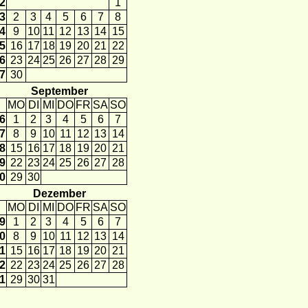
2
1
3
2
3
4
5
6
7
8
4
9
10
11
12
13
14
15
5
16
17
18
19
20
21
22
6
23
24
25
26
27
28
29
7
30
September
MO
DI
MI
DO
FR
SA
SO
6
1
2
3
4
5
6
7
7
8
9
10
11
12
13
14
8
15
16
17
18
19
20
21
9
22
23
24
25
26
27
28
0
29
30
Dezember
MO
DI
MI
DO
FR
SA
SO
9
1
2
3
4
5
6
7
0
8
9
10
11
12
13
14
1
15
16
17
18
19
20
21
2
22
23
24
25
26
27
28
1
29
30
31