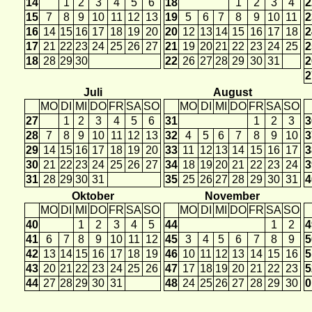
14
1
2
3
4
5
6
18
1
2
3
4
2
15
7
8
9
10
11
12
13
19
5
6
7
8
9
10
11
2
16
14
15
16
17
18
19
20
20
12
13
14
15
16
17
18
2
17
21
22
23
24
25
26
27
21
19
20
21
22
23
24
25
2
18
28
29
30
22
26
27
28
29
30
31
2
2
Juli
August
MO
DI
MI
DO
FR
SA
SO
MO
DI
MI
DO
FR
SA
SO
27
1
2
3
4
5
6
31
1
2
3
3
28
7
8
9
10
11
12
13
32
4
5
6
7
8
9
10
3
29
14
15
16
17
18
19
20
33
11
12
13
14
15
16
17
3
30
21
22
23
24
25
26
27
34
18
19
20
21
22
23
24
3
31
28
29
30
31
35
25
26
27
28
29
30
31
4
Oktober
November
MO
DI
MI
DO
FR
SA
SO
MO
DI
MI
DO
FR
SA
SO
40
1
2
3
4
5
44
1
2
4
41
6
7
8
9
10
11
12
45
3
4
5
6
7
8
9
5
42
13
14
15
16
17
18
19
46
10
11
12
13
14
15
16
5
43
20
21
22
23
24
25
26
47
17
18
19
20
21
22
23
5
44
27
28
29
30
31
48
24
25
26
27
28
29
30
0