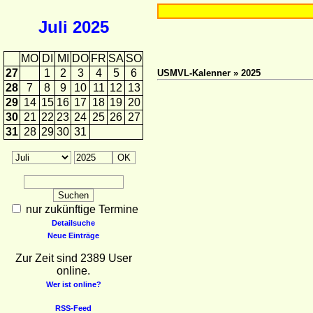
Juli
2025
MO
DI
MI
DO
FR
SA
SO
27
1
2
3
4
5
6
USMVL-Kalenner » 2025
28
7
8
9
10
11
12
13
29
14
15
16
17
18
19
20
30
21
22
23
24
25
26
27
31
28
29
30
31
nur zukünftige Termine
Detailsuche
Neue Einträge
Zur Zeit sind 2389 User
online.
Wer ist online?
RSS-Feed