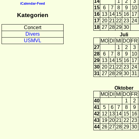
14
1
2
3
iCalendar-Feed
15
6
7
8
9
10
16
13
14
15
16
17
Kategorien
17
20
21
22
23
24
18
27
28
29
30
Concert
Divers
Juli
USMVL
MO
DI
MI
DO
FR
27
1
2
3
28
6
7
8
9
10
29
13
14
15
16
17
30
20
21
22
23
24
31
27
28
29
30
31
Oktober
MO
DI
MI
DO
FR
40
1
2
41
5
6
7
8
9
42
12
13
14
15
16
43
19
20
21
22
23
44
26
27
28
29
30