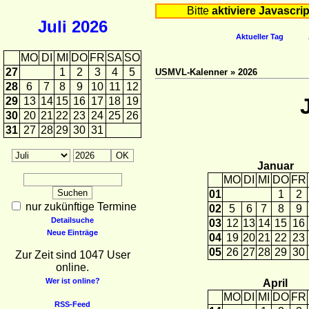
Bitte
aktiviere Javascrip
Juli
2026
Aktueller Tag
MO
DI
MI
DO
FR
SA
SO
27
1
2
3
4
5
USMVL-Kalenner » 2026
28
6
7
8
9
10
11
12
29
13
14
15
16
17
18
19
30
20
21
22
23
24
25
26
31
27
28
29
30
31
Januar
MO
DI
MI
DO
FR
01
1
2
nur zukünftige Termine
02
5
6
7
8
9
Detailsuche
03
12
13
14
15
16
Neue Einträge
04
19
20
21
22
23
05
26
27
28
29
30
Zur Zeit sind 1047 User
online.
Wer ist online?
April
MO
DI
MI
DO
FR
RSS-Feed