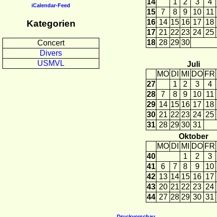
14
1
2
3
4
iCalendar-Feed
15
7
8
9
10
11
16
14
15
16
17
18
Kategorien
17
21
22
23
24
25
18
28
29
30
Concert
Divers
USMVL
Juli
MO
DI
MI
DO
FR
27
1
2
3
4
28
7
8
9
10
11
29
14
15
16
17
18
30
21
22
23
24
25
31
28
29
30
31
Oktober
MO
DI
MI
DO
FR
40
1
2
3
41
6
7
8
9
10
42
13
14
15
16
17
43
20
21
22
23
24
44
27
28
29
30
31
Druckvorschau