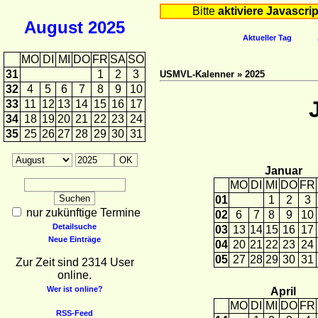
Bitte
aktiviere Javascrip
August
2025
Aktueller Tag
MO
DI
MI
DO
FR
SA
SO
31
1
2
3
USMVL-Kalenner » 2025
32
4
5
6
7
8
9
10
33
11
12
13
14
15
16
17
34
18
19
20
21
22
23
24
35
25
26
27
28
29
30
31
Januar
MO
DI
MI
DO
FR
01
1
2
3
nur zukünftige Termine
02
6
7
8
9
10
Detailsuche
03
13
14
15
16
17
Neue Einträge
04
20
21
22
23
24
05
27
28
29
30
31
Zur Zeit sind 2314 User
online.
Wer ist online?
April
MO
DI
MI
DO
FR
RSS-Feed