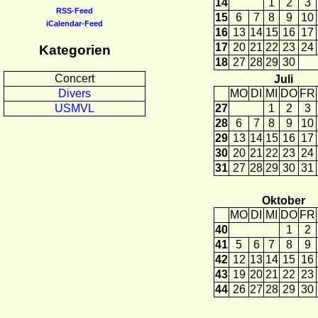
14
1
2
3
RSS-Feed
15
6
7
8
9
10
iCalendar-Feed
16
13
14
15
16
17
17
20
21
22
23
24
Kategorien
18
27
28
29
30
Concert
Juli
MO
DI
MI
DO
FR
Divers
27
1
2
3
USMVL
28
6
7
8
9
10
29
13
14
15
16
17
30
20
21
22
23
24
31
27
28
29
30
31
Oktober
MO
DI
MI
DO
FR
40
1
2
41
5
6
7
8
9
42
12
13
14
15
16
43
19
20
21
22
23
44
26
27
28
29
30