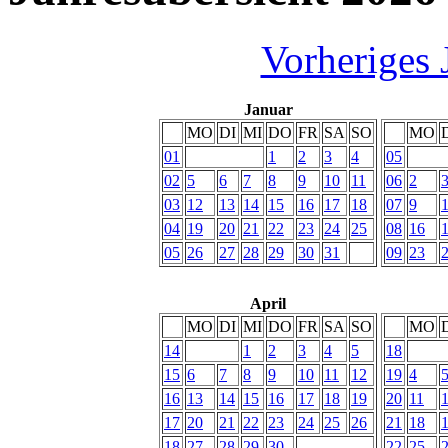
Vorheriges 
Januar
MO
DI
MI
DO
FR
SA
SO
MO
01
1
2
3
4
05
02
5
6
7
8
9
10
11
06
2
03
12
13
14
15
16
17
18
07
9
04
19
20
21
22
23
24
25
08
16
05
26
27
28
29
30
31
09
23
April
MO
DI
MI
DO
FR
SA
SO
MO
14
1
2
3
4
5
18
15
6
7
8
9
10
11
12
19
4
16
13
14
15
16
17
18
19
20
11
17
20
21
22
23
24
25
26
21
18
18
27
28
29
30
22
25