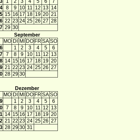
3
1
2
3
4
5
6
7
4
8
9
10
11
12
13
14
5
15
16
17
18
19
20
21
6
22
23
24
25
26
27
28
7
29
30
September
MO
DI
MI
DO
FR
SA
SO
6
1
2
3
4
5
6
7
7
8
9
10
11
12
13
8
14
15
16
17
18
19
20
9
21
22
23
24
25
26
27
0
28
29
30
Dezember
MO
DI
MI
DO
FR
SA
SO
9
1
2
3
4
5
6
0
7
8
9
10
11
12
13
1
14
15
16
17
18
19
20
2
21
22
23
24
25
26
27
3
28
29
30
31