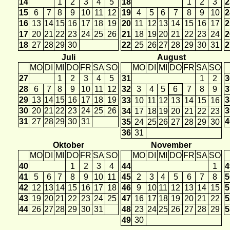
14
1
2
3
4
5
18
1
2
3
2
15
6
7
8
9
10
11
12
19
4
5
6
7
8
9
10
2
16
13
14
15
16
17
18
19
20
11
12
13
14
15
16
17
2
17
20
21
22
23
24
25
26
21
18
19
20
21
22
23
24
2
18
27
28
29
30
22
25
26
27
28
29
30
31
2
Juli
August
MO
DI
MI
DO
FR
SA
SO
MO
DI
MI
DO
FR
SA
SO
27
1
2
3
4
5
31
1
2
3
28
6
7
8
9
10
11
12
32
3
4
5
6
7
8
9
3
29
13
14
15
16
17
18
19
3
33
10
11
12
13
14
15
16
30
20
21
22
23
24
25
26
3
34
17
18
19
20
21
22
23
31
27
28
29
30
31
4
35
24
25
26
27
28
29
30
36
31
Oktober
November
MO
DI
MI
DO
FR
SA
SO
MO
DI
MI
DO
FR
SA
SO
40
1
2
3
4
44
1
4
41
5
6
7
8
9
10
11
45
2
3
4
5
6
7
8
5
42
12
13
14
15
16
17
18
46
9
10
11
12
13
14
15
5
43
19
20
21
22
23
24
25
47
16
17
18
19
20
21
22
5
44
26
27
28
29
30
31
48
23
24
25
26
27
28
29
5
49
30