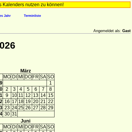
s Kalenders nutzen zu können!
es Jahr
Terminliste
Angemeldet als:
Gast
2026
März
MO
DI
MI
DO
FR
SA
SO
9
1
0
2
3
4
5
6
7
8
1
9
10
11
12
13
14
15
2
16
17
18
19
20
21
22
3
23
24
25
26
27
28
29
4
30
31
Juni
MO
DI
MI
DO
FR
SA
SO