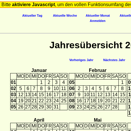
Bitte
aktiviere Javascript
, um den vollen Funktionsumfang de
Aktueller Tag
Aktuelle Woche
Aktueller Monat
Aktuell
Anmelden
Jahresübersicht 
Vorheriges Jahr
Nächstes Jahr
Januar
Februar
MO
DI
MI
DO
FR
SA
SO
MO
DI
MI
DO
FR
SA
SO
01
1
2
3
4
05
1
0
02
5
6
7
8
9
10
11
06
2
3
4
5
6
7
8
1
03
12
13
14
15
16
17
18
07
9
10
11
12
13
14
15
1
04
19
20
21
22
23
24
25
08
16
17
18
19
20
21
22
1
05
26
27
28
29
30
31
09
23
24
25
26
27
28
1
1
April
Mai
MO
DI
MI
DO
FR
SA
SO
MO
DI
MI
DO
FR
SA
SO