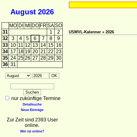
August
2026
MO
DI
MI
DO
FR
SA
SO
31
1
2
USMVL-Kalenner » 2026
32
3
4
5
6
7
8
9
33
10
11
12
13
14
15
16
34
17
18
19
20
21
22
23
35
24
25
26
27
28
29
30
36
31
nur zukünftige Termine
Detailsuche
Neue Einträge
Zur Zeit sind 2393 User
online.
Wer ist online?