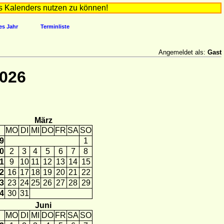
s Kalenders nutzen zu können!
es Jahr
Terminliste
Angemeldet als:
Gast
2026
März
MO
DI
MI
DO
FR
SA
SO
9
1
0
2
3
4
5
6
7
8
1
9
10
11
12
13
14
15
2
16
17
18
19
20
21
22
3
23
24
25
26
27
28
29
4
30
31
Juni
MO
DI
MI
DO
FR
SA
SO