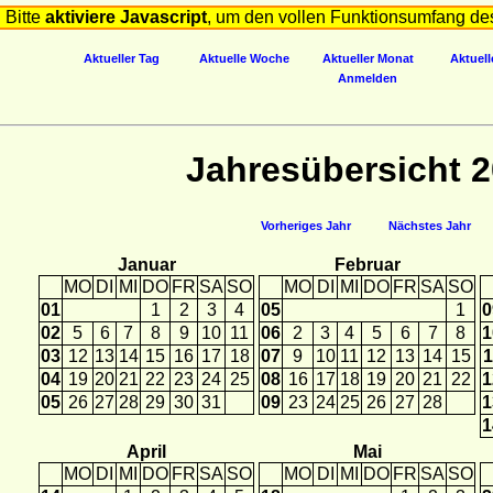
Bitte
aktiviere Javascript
, um den vollen Funktionsumfang de
Aktueller Tag
Aktuelle Woche
Aktueller Monat
Aktuell
Anmelden
Jahresübersicht 
Vorheriges Jahr
Nächstes Jahr
Januar
Februar
MO
DI
MI
DO
FR
SA
SO
MO
DI
MI
DO
FR
SA
SO
01
1
2
3
4
05
1
0
02
5
6
7
8
9
10
11
06
2
3
4
5
6
7
8
1
03
12
13
14
15
16
17
18
07
9
10
11
12
13
14
15
1
04
19
20
21
22
23
24
25
08
16
17
18
19
20
21
22
1
05
26
27
28
29
30
31
09
23
24
25
26
27
28
1
1
April
Mai
MO
DI
MI
DO
FR
SA
SO
MO
DI
MI
DO
FR
SA
SO