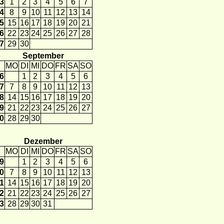
3
1
2
3
4
5
6
7
4
8
9
10
11
12
13
14
5
15
16
17
18
19
20
21
6
22
23
24
25
26
27
28
7
29
30
September
MO
DI
MI
DO
FR
SA
SO
6
1
2
3
4
5
6
7
7
8
9
10
11
12
13
8
14
15
16
17
18
19
20
9
21
22
23
24
25
26
27
0
28
29
30
Dezember
MO
DI
MI
DO
FR
SA
SO
9
1
2
3
4
5
6
0
7
8
9
10
11
12
13
1
14
15
16
17
18
19
20
2
21
22
23
24
25
26
27
3
28
29
30
31