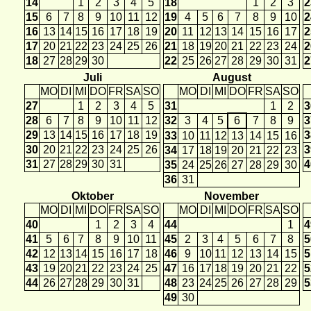
14
1
2
3
4
5
18
1
2
3
2
15
6
7
8
9
10
11
12
19
4
5
6
7
8
9
10
2
16
13
14
15
16
17
18
19
20
11
12
13
14
15
16
17
2
17
20
21
22
23
24
25
26
21
18
19
20
21
22
23
24
2
18
27
28
29
30
22
25
26
27
28
29
30
31
2
Juli
August
MO
DI
MI
DO
FR
SA
SO
MO
DI
MI
DO
FR
SA
SO
27
1
2
3
4
5
31
1
2
3
28
6
7
8
9
10
11
12
32
3
4
5
6
7
8
9
3
29
13
14
15
16
17
18
19
3
33
10
11
12
13
14
15
16
30
20
21
22
23
24
25
26
3
34
17
18
19
20
21
22
23
31
27
28
29
30
31
4
35
24
25
26
27
28
29
30
36
31
Oktober
November
MO
DI
MI
DO
FR
SA
SO
MO
DI
MI
DO
FR
SA
SO
40
1
2
3
4
44
1
4
41
5
6
7
8
9
10
11
45
2
3
4
5
6
7
8
5
42
12
13
14
15
16
17
18
46
9
10
11
12
13
14
15
5
43
19
20
21
22
23
24
25
47
16
17
18
19
20
21
22
5
44
26
27
28
29
30
31
48
23
24
25
26
27
28
29
5
49
30