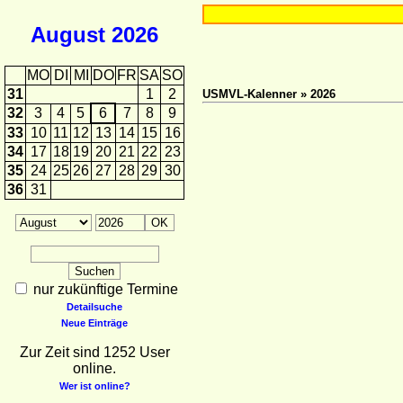
August
2026
MO
DI
MI
DO
FR
SA
SO
31
1
2
USMVL-Kalenner » 2026
32
3
4
5
6
7
8
9
33
10
11
12
13
14
15
16
34
17
18
19
20
21
22
23
35
24
25
26
27
28
29
30
36
31
nur zukünftige Termine
Detailsuche
Neue Einträge
Zur Zeit sind 1252 User
online.
Wer ist online?