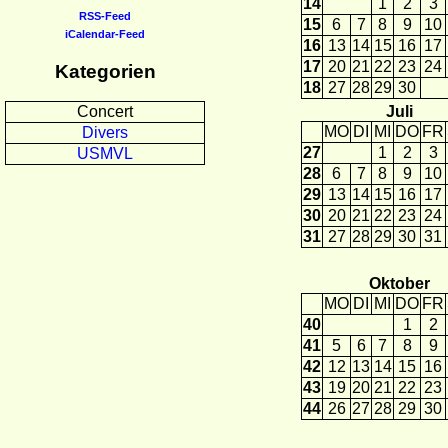
14
1
2
3
RSS-Feed
15
6
7
8
9
10
iCalendar-Feed
16
13
14
15
16
17
17
20
21
22
23
24
Kategorien
18
27
28
29
30
Juli
Concert
MO
DI
MI
DO
FR
Divers
27
1
2
3
USMVL
28
6
7
8
9
10
29
13
14
15
16
17
30
20
21
22
23
24
31
27
28
29
30
31
Oktober
MO
DI
MI
DO
FR
40
1
2
41
5
6
7
8
9
42
12
13
14
15
16
43
19
20
21
22
23
44
26
27
28
29
30