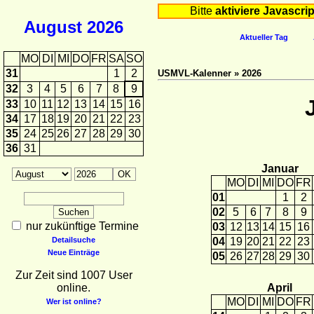
Bitte
aktiviere Javascrip
August
2026
Aktueller Tag
MO
DI
MI
DO
FR
SA
SO
31
1
2
USMVL-Kalenner » 2026
32
3
4
5
6
7
8
9
33
10
11
12
13
14
15
16
34
17
18
19
20
21
22
23
35
24
25
26
27
28
29
30
36
31
Januar
MO
DI
MI
DO
FR
01
1
2
02
5
6
7
8
9
nur zukünftige Termine
03
12
13
14
15
16
Detailsuche
04
19
20
21
22
23
Neue Einträge
05
26
27
28
29
30
Zur Zeit sind 1007 User
online.
April
MO
DI
MI
DO
FR
Wer ist online?