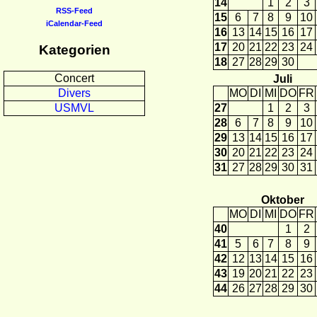
14
1
2
3
RSS-Feed
15
6
7
8
9
10
iCalendar-Feed
16
13
14
15
16
17
17
20
21
22
23
24
Kategorien
18
27
28
29
30
Concert
Juli
MO
DI
MI
DO
FR
Divers
27
1
2
3
USMVL
28
6
7
8
9
10
29
13
14
15
16
17
30
20
21
22
23
24
31
27
28
29
30
31
Oktober
MO
DI
MI
DO
FR
40
1
2
41
5
6
7
8
9
42
12
13
14
15
16
43
19
20
21
22
23
44
26
27
28
29
30