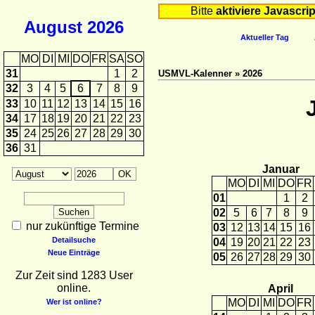
Bitte
aktiviere Javascrip
August
2026
Aktueller Tag
MO
DI
MI
DO
FR
SA
SO
31
1
2
USMVL-Kalenner » 2026
32
3
4
5
6
7
8
9
33
10
11
12
13
14
15
16
34
17
18
19
20
21
22
23
35
24
25
26
27
28
29
30
36
31
Januar
MO
DI
MI
DO
FR
01
1
2
02
5
6
7
8
9
nur zukünftige Termine
03
12
13
14
15
16
Detailsuche
04
19
20
21
22
23
Neue Einträge
05
26
27
28
29
30
Zur Zeit sind 1283 User
online.
April
MO
DI
MI
DO
FR
Wer ist online?