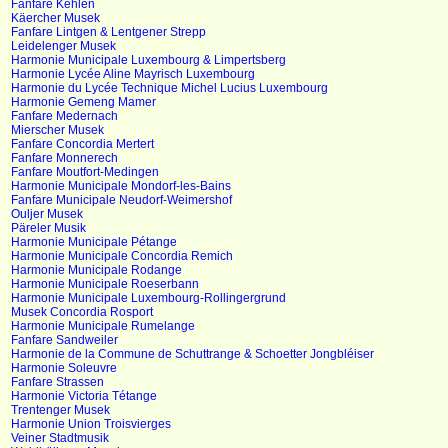
Fanfare Kehlen
Käercher Musek
Fanfare Lintgen & Lentgener Strepp
Leidelenger Musek
Harmonie Municipale Luxembourg & Limpertsberg
Harmonie Lycée Aline Mayrisch Luxembourg
Harmonie du Lycée Technique Michel Lucius Luxembourg
Harmonie Gemeng Mamer
Fanfare Medernach
Mierscher Musek
Fanfare Concordia Mertert
Fanfare Monnerech
Fanfare Moutfort-Medingen
Harmonie Municipale Mondorf-les-Bains
Fanfare Municipale Neudorf-Weimershof
Ouljer Musek
Päreler Musik
Harmonie Municipale Pétange
Harmonie Municipale Concordia Remich
Harmonie Municipale Rodange
Harmonie Municipale Roeserbann
Harmonie Municipale Luxembourg-Rollingergrund
Musek Concordia Rosport
Harmonie Municipale Rumelange
Fanfare Sandweiler
Harmonie de la Commune de Schuttrange & Schoetter Jongbléiser
Harmonie Soleuvre
Fanfare Strassen
Harmonie Victoria Tétange
Trentenger Musek
Harmonie Union Troisvierges
Veiner Stadtmusik