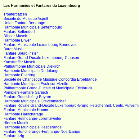
Les Harmonies et Fanfares du Luxembourg
Troaterbattien
Société de Musique Aspelt
Union Fanfare Bertrange
Harmonie Municipale Bettembourg
Fanfare Bettendorf
Biisser Musek
Harmonie Biwer
Fanfare Municipale Luxembourg Bonnevoie
Burer Musik
Fanfare Bourglinster
Fanfare Grand-Ducale Luxembourg-Clausen
Konsdreffer Musek
Philharmonie Municipale Diekirch
Harmonie Municipale Dudelange
Harmonie Eileréng
Société de Chant et de Musique Concordia Erpeldange
Harmonie Municipale Esch-sur-Alzette
Philharmonie Grand-Ducale et Municipale Ettelbruck
Pompiers-Fanfare Garnich
Fanfare Gouschténg-Beyren
Harmonie Municipale Grevenmacher
Fanfare Royale Grand-Ducale Luxembourg-Grund, Fetschenhof, Cents, Pulverm
Fanfare Municipale Hamm
Harmonie Hautcharage
Fanfare Helmdange-Lorentzweiler
Hierber Musék
Harmonie Municipale Hesperange
Fanfare Huncherange-Fennange-Noertzange
Fanfare Itzig